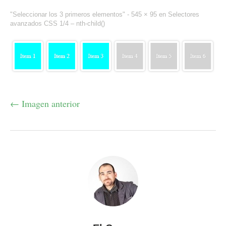
"Seleccionar los 3 primeros elementos" -
545 × 95
en
Selectores
avanzados CSS 1/4 – nth-child()
← Imagen anterior