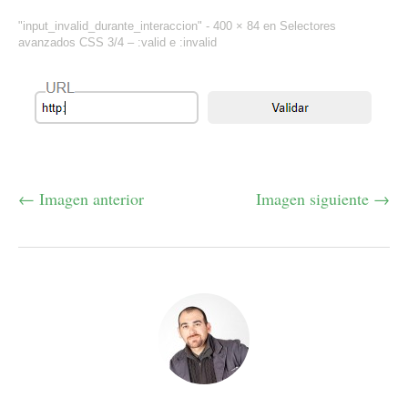
"input_invalid_durante_interaccion" -
400 × 84
en
Selectores
avanzados CSS 3/4 – :valid e :invalid
← Imagen anterior
Imagen siguiente →