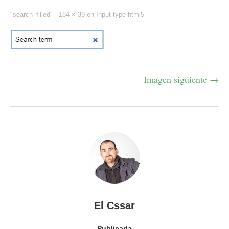
"search_filled" -
184 × 39
en
Input type html5
Imagen siguiente →
El Cssar
Publicada