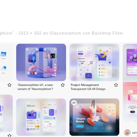
rphism" -
1013 × 502
en
Glassmorphism con Backdrop Filter