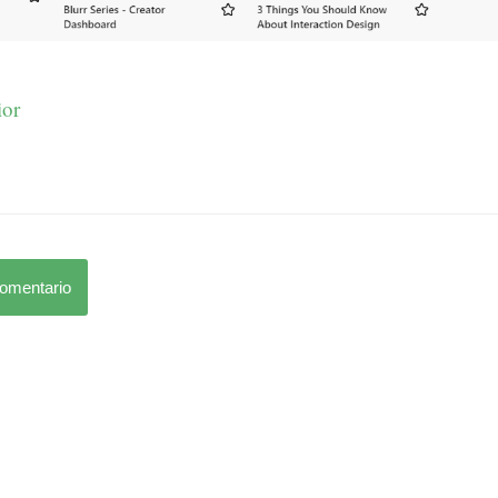
ior
comentario