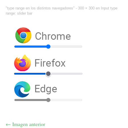
"type range en los distintos navegadores" -
300 × 300
en
Input type
range: slider bar
← Imagen anterior