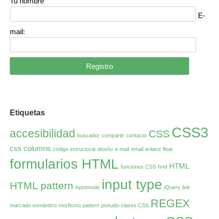
Tu nombre
E-
mail:
Etiquetas
CSS3
accesibilidad
CSS
buscador
compartir
contacto
css columns
código estructural
diseño
e-mail
email
enlace
float
formularios HTML
HTML
funciones CSS
href
input type
HTML pattern
inputmode
jQuery
link
REGEX
marcado semántico
morfismo
pattern
pseudo-clases CSS