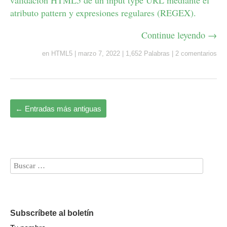
validación HTML5 de un input type URL mediante el
atributo pattern y expresiones regulares (REGEX).
Continue leyendo →
en
HTML5
|
marzo 7, 2022
|
1,652 Palabras
|
2 comentarios
←
Entradas más antiguas
Subscríbete al boletín