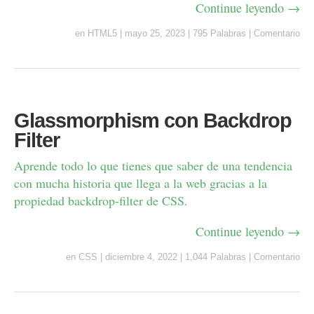
Continue leyendo →
en
HTML5
|
mayo 25, 2023
|
795 Palabras
|
Comentario
Glassmorphism con Backdrop
Filter
Aprende todo lo que tienes que saber de una tendencia
con mucha historia que llega a la web gracias a la
propiedad backdrop-filter de CSS.
Continue leyendo →
en
CSS
|
diciembre 4, 2022
|
1,044 Palabras
|
Comentario