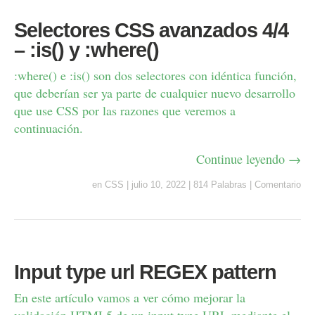
Selectores CSS avanzados 4/4
– :is() y :where()
:where() e :is() son dos selectores con idéntica función,
que deberían ser ya parte de cualquier nuevo desarrollo
que use CSS por las razones que veremos a
continuación.
Continue leyendo →
en
CSS
|
julio 10, 2022
|
814 Palabras
|
Comentario
Input type url REGEX pattern
En este artículo vamos a ver cómo mejorar la