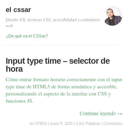
el cssar
Diseño UX, técnicas CSS, accesibilidad y estándares
web
¿De qué va el CSSar?
Input type time – selector de
hora
Cómo entrar formato horario correctamente con el input
type time de HTML5 de forma semántica y accesible,
personalizando el aspecto de la interfaz con CSS y
funciones JS.
Continue leyendo →
en
HTML5
|
enero 5, 2026
|
3,411 Palabras
|
Comentario